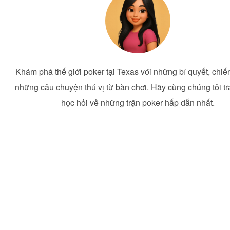
Khám phá thế giới poker tại Texas với những bí quyết, chiế
những câu chuyện thú vị từ bàn chơi. Hãy cùng chúng tôi tr
học hỏi về những trận poker hấp dẫn nhất.