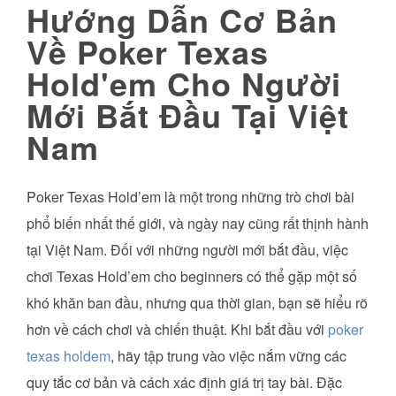
Hướng Dẫn Cơ Bản
Về Poker Texas
Hold'em Cho Người
Mới Bắt Đầu Tại Việt
Nam
Poker Texas Hold’em là một trong những trò chơi bài
phổ biến nhất thế giới, và ngày nay cũng rất thịnh hành
tại Việt Nam. Đối với những người mới bắt đầu, việc
chơi Texas Hold’em cho beginners có thể gặp một số
khó khăn ban đầu, nhưng qua thời gian, bạn sẽ hiểu rõ
hơn về cách chơi và chiến thuật. Khi bắt đầu với
poker
texas holdem
, hãy tập trung vào việc nắm vững các
quy tắc cơ bản và cách xác định giá trị tay bài. Đặc