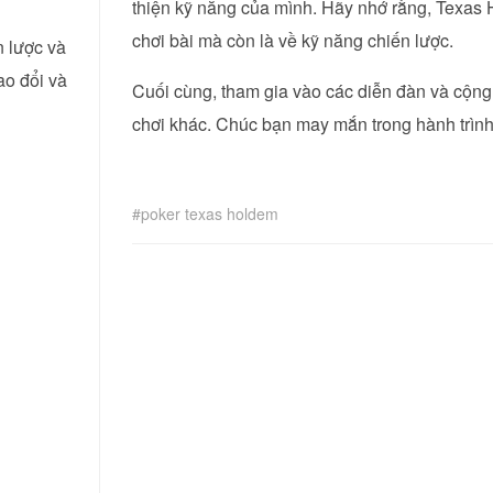
thiện kỹ năng của mình. Hãy nhớ rằng, Texas 
chơi bài mà còn là về kỹ năng chiến lược.
n lược và
ao đổi và
Cuối cùng, tham gia vào các diễn đàn và cộng
chơi khác. Chúc bạn may mắn trong hành trìn
poker texas holdem