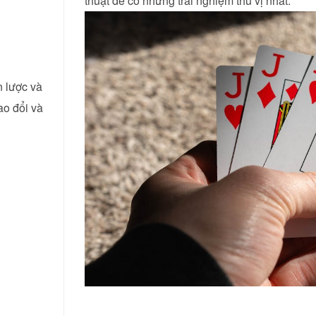
thuật để có những trải nghiệm thú vị nhất.
n lược và
ao đổi và