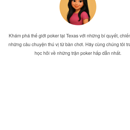
Khám phá thế giới poker tại Texas với những bí quyết, chiế
những câu chuyện thú vị từ bàn chơi. Hãy cùng chúng tôi tr
học hỏi về những trận poker hấp dẫn nhất.