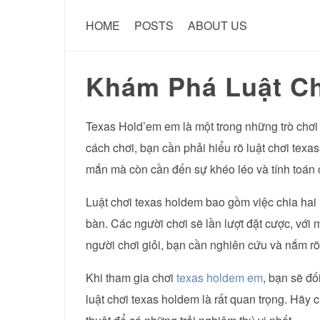
HOME
POSTS
ABOUT US
Khám Phá Luật Ch
Texas Hold’em em là một trong những trò chơi 
cách chơi, bạn cần phải hiểu rõ luật chơi tex
mắn mà còn cần đến sự khéo léo và tính toán 
Luật chơi texas holdem bao gồm việc chia hai 
bàn. Các người chơi sẽ lần lượt đặt cược, với 
người chơi giỏi, bạn cần nghiên cứu và nắm rõ 
Khi tham gia chơi
texas holdem em
, bạn sẽ đố
luật chơi texas holdem là rất quan trọng. Hãy