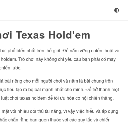
ơi Texas Hold'em
bài phổ biến nhất trên thế giới. Để nắm vững chiến thuật và
as holdem. Trò chơi này không chỉ yêu cầu bạn phải có may
chiến lược.
lá bài riêng cho mỗi người chơi và năm lá bài chung trên
mục tiêu tạo ra bộ bài mạnh nhất cho mình. Để trở thành một
luật chơi texas holdem để tối ưu hóa cơ hội chiến thắng.
i mặt với nhiều đối thủ tài năng, vì vậy việc hiểu và áp dụng
 chắc chắn rằng bạn quen thuộc với các quy tắc và chiến