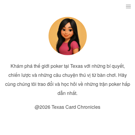
Khám phá thế giới poker tại Texas với những bí quyết,
chiến lược và những câu chuyện thú vị từ bàn chơi. Hãy
cùng chúng tôi trao đổi và học hỏi về những trận poker hấp
dẫn nhất.
@2026 Texas Card Chronicles