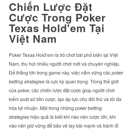
Chiến Lược Đặt
Cược Trong Poker
Texas Hold'em Tại
Việt Nam
Poker Texas Hold’em là trò chơi bài phổ biến tại Việt
Nam, thu hút nhiều người chơi mới và chuyên nghiệp.
Để thắng lớn trong game này, việc nắm vững các
poker
betting strategies
là cực kỳ quan trọng. Trong thế giới
của poker, các chiến lược đặt cược giúp người chơi
kiểm soát số tiền cược, tạo áp lực cho đối thủ và tối đa
hóa lợi nhuận. Một trong những
poker betting
strategies
hiệu quả là biết khi nào nên cược lớn, khi
nào nên giữ vững để bảo vệ tay bài mạnh và tránh lỗ