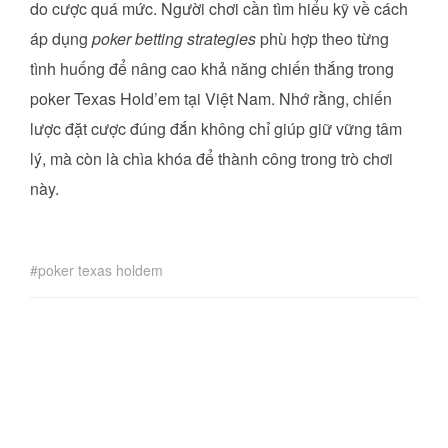
do cược quá mức. Người chơi cần tìm hiểu kỹ về cách
áp dụng
poker betting strategies
phù hợp theo từng
tình huống để nâng cao khả năng chiến thắng trong
poker Texas Hold’em tại Việt Nam. Nhớ rằng, chiến
lược đặt cược đúng đắn không chỉ giúp giữ vững tâm
lý, mà còn là chìa khóa để thành công trong trò chơi
này.
poker texas holdem