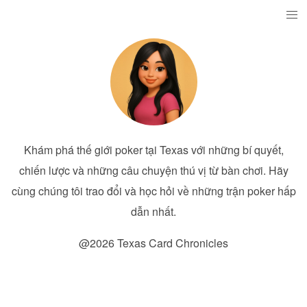
Khám phá thế giới poker tại Texas với những bí quyết,
chiến lược và những câu chuyện thú vị từ bàn chơi. Hãy
cùng chúng tôi trao đổi và học hỏi về những trận poker hấp
dẫn nhất.
@2026 Texas Card Chronicles