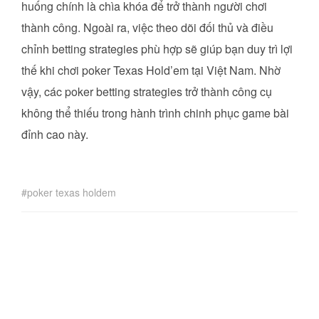
huống chính là chìa khóa để trở thành người chơi
thành công. Ngoài ra, việc theo dõi đối thủ và điều
chỉnh betting strategies phù hợp sẽ giúp bạn duy trì lợi
thế khi chơi poker Texas Hold’em tại Việt Nam. Nhờ
vậy, các poker betting strategies trở thành công cụ
không thể thiếu trong hành trình chinh phục game bài
đỉnh cao này.
poker texas holdem