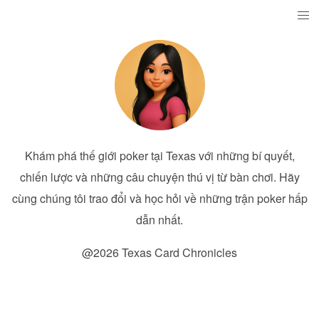
Khám phá thế giới poker tại Texas với những bí quyết,
chiến lược và những câu chuyện thú vị từ bàn chơi. Hãy
cùng chúng tôi trao đổi và học hỏi về những trận poker hấp
dẫn nhất.
@2026 Texas Card Chronicles