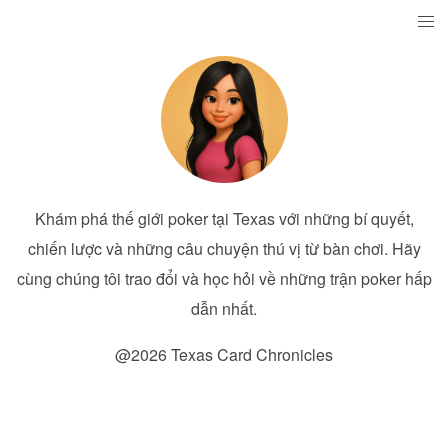
Khám phá thế giới poker tại Texas với những bí quyết,
chiến lược và những câu chuyện thú vị từ bàn chơi. Hãy
cùng chúng tôi trao đổi và học hỏi về những trận poker hấp
dẫn nhất.
@2026 Texas Card Chronicles