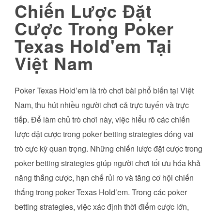
Chiến Lược Đặt
Cược Trong Poker
Texas Hold'em Tại
Việt Nam
Poker Texas Hold’em là trò chơi bài phổ biến tại Việt
Nam, thu hút nhiều người chơi cả trực tuyến và trực
tiếp. Để làm chủ trò chơi này, việc hiểu rõ các chiến
lược đặt cược trong poker betting strategies đóng vai
trò cực kỳ quan trọng. Những chiến lược đặt cược trong
poker betting strategies giúp người chơi tối ưu hóa khả
năng thắng cược, hạn chế rủi ro và tăng cơ hội chiến
thắng trong poker Texas Hold’em. Trong các poker
betting strategies, việc xác định thời điểm cược lớn,