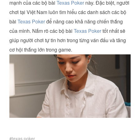
mạnh của các bộ bài
Texas Poker
này. Đặc biệt, người
chơi tại Việt Nam luôn tìm hiểu các danh sách các bộ
bài
Texas Poker
để nâng cao khả năng chiến thắng
của mình. Nắm rõ các bộ bài
Texas Poker
tốt nhất sẽ
giúp người chơi tự tin hơn trong từng ván đấu và tăng
cơ hội thắng lớn trong game.
texas poker