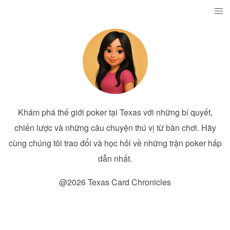
Khám phá thế giới poker tại Texas với những bí quyết,
chiến lược và những câu chuyện thú vị từ bàn chơi. Hãy
cùng chúng tôi trao đổi và học hỏi về những trận poker hấp
dẫn nhất.
@2026 Texas Card Chronicles