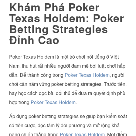
Khám Phá Poker
Texas Holdem: Poker
Betting Strategies
Đỉnh Cao
Poker Texas Holdem là một trò chơi nổi tiếng ở Việt
Nam, thu hút rất nhiều người đam mê bởi luật chơi hấp
dẫn. Để thành công trong
Poker Texas Holdem
, người
chơi cần nắm vững poker betting strategies. Trước tiên,
hãy học cách đọc bài đối thủ để đưa ra quyết định phù
hợp trong
Poker Texas Holdem
.
Áp dụng poker betting strategies sẽ giúp bạn kiểm soát
số tiền cược, đọc tâm lý đối phương và mở rộng khả
năng chiến thắng trong
Poker Texas Holdem
. Một điểm